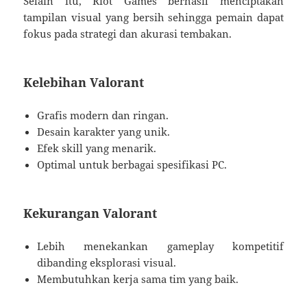
Selain itu, Riot Games berhasil menciptakan
tampilan visual yang bersih sehingga pemain dapat
fokus pada strategi dan akurasi tembakan.
Kelebihan Valorant
Grafis modern dan ringan.
Desain karakter yang unik.
Efek skill yang menarik.
Optimal untuk berbagai spesifikasi PC.
Kekurangan Valorant
Lebih menekankan gameplay kompetitif
dibanding eksplorasi visual.
Membutuhkan kerja sama tim yang baik.