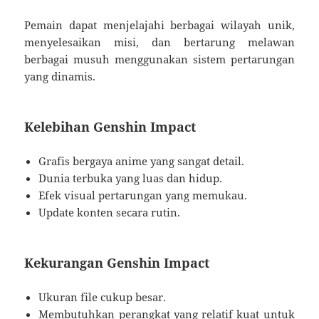
Pemain dapat menjelajahi berbagai wilayah unik,
menyelesaikan misi, dan bertarung melawan
berbagai musuh menggunakan sistem pertarungan
yang dinamis.
Kelebihan Genshin Impact
Grafis bergaya anime yang sangat detail.
Dunia terbuka yang luas dan hidup.
Efek visual pertarungan yang memukau.
Update konten secara rutin.
Kekurangan Genshin Impact
Ukuran file cukup besar.
Membutuhkan perangkat yang relatif kuat untuk