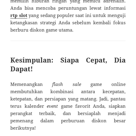
memilih hiburan ringan yang memicu adrenalin.
Anda bisa mencoba peruntungan lewat informasi
rtp slot
yang sedang populer saat ini untuk menguji
ketangkasan strategi Anda sebelum kembali fokus
berburu diskon game utama.
Kesimpulan: Siapa Cepat, Dia
Dapat!
Memenangkan
flash sale
game online
membutuhkan kombinasi antara kecepatan,
ketepatan, dan persiapan yang matang. Jadi, pantau
terus kalender
event
game favorit Anda, siapkan
perangkat terbaik, dan bersiaplah menjadi
pemenang dalam perburuan diskon besar
berikutnya!