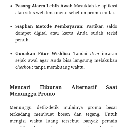
Pasang Alarm Lebih Awal:
Masuklah ke aplikasi
atau situs web lima menit sebelum promo mulai.
Siapkan Metode Pembayaran:
Pastikan saldo
dompet digital atau kartu Anda sudah terisi
penuh.
Gunakan Fitur Wishlist:
Tandai
item
incaran
sejak awal agar Anda bisa langsung melakukan
checkout
tanpa membuang waktu.
Mencari Hiburan Alternatif Saat
Menunggu Promo
Menunggu detik-detik mulainya promo besar
terkadang membuat bosan dan tegang. Untuk
mengisi waktu luang tersebut, banyak pemain