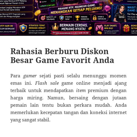
Rahasia Berburu Diskon
Besar Game Favorit Anda
Para
gamer
sejati pasti selalu menunggu momen
emas ini.
Flash sale
game online menjadi ajang
terbaik untuk mendapatkan
item
premium dengan
harga miring. Namun, bersaing dengan jutaan
pemain lain tentu bukan perkara mudah. Anda
memerlukan kecepatan tangan dan koneksi internet
yang sangat stabil.